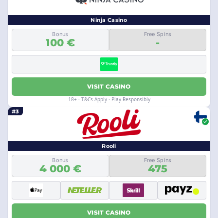
Ninja Casino
Bonus
Free Spins
100 €
-
VISIT CASINO
18+ · T&Cs Apply · Play Responsibly
#3
Rooli
Bonus
Free Spins
4 000 €
475
VISIT CASINO