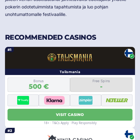
pokerin odotetuimmista tapahtumista ja luo pohjan
unohtumattomalle festivaalille.
RECOMMENDED CASINOS
#1
Talismania
Bonus
Free Spins
500 €
-
VISIT CASINO
18+ · T&Cs Apply · Play Responsibly
#2