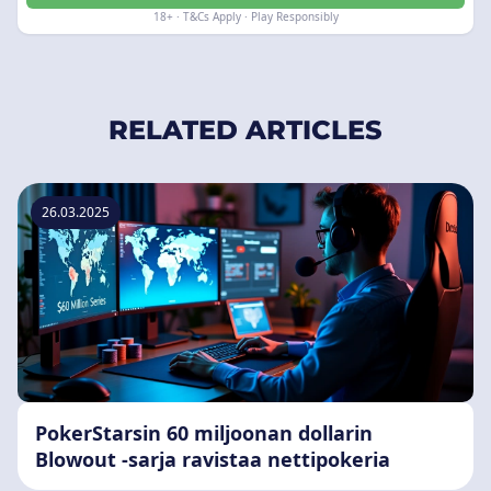
18+ · T&Cs Apply · Play Responsibly
RELATED ARTICLES
26.03.2025
PokerStarsin 60 miljoonan dollarin
Blowout -sarja ravistaa nettipokeria