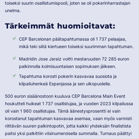
toiseksi suurin osallistumispooli, joten se oli pokerinharrastajan
unelma.
Tärkeimmät huomioitavat:
CEP Barcelonan päätapahtumassa oli 1 737 pelaajaa,
mikä teki siitä kiertueen toiseksi suurimman tapahtuman.
Madridin Jose Jaraiz voitti mestaruuden 72 285 euron
palkinnolla kolmisuuntaisen sopimuksen jälkeen.
Tapahtuma korosti pokerin kasvavaa suosiota ja
kilpailuhenkeä Espanjassa ja sen ulkopuolella.
500 euron sisäänostoon kuuluva CEP Barcelona Main Event
houkutteli huikeat 1 737 osallistujaa, ja vuoden 2023 kilpailussa
oli vain 1 960 osallistujaa. Tämä äänestysprosentti ei vain
korostanut tapahtuman kasvavaa asemaa, vaan myös varmisti
riittävän suuren palkintopotin, jotta kaikki yhdeksän finalistista
paitsi yksi palkittiin viisinumeroisella summalla. Turnaus päättyi