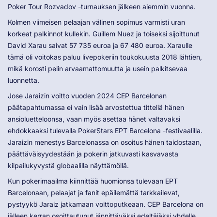
Poker Tour Rozvadov -turnauksen jälkeen aiemmin vuonna.
Kolmen viimeisen pelaajan välinen sopimus varmisti uran
korkeat palkinnot kullekin. Guillem Nuez ja toiseksi sijoittunut
David Xarau saivat 57 735 euroa ja 67 480 euroa. Xaraulle
tämä oli voitokas paluu livepokeriin toukokuusta 2018 lähtien,
mikä korosti pelin arvaamattomuutta ja usein palkitsevaa
luonnetta.
Jose Jaraizin voitto vuoden 2024 CEP Barcelonan
päätapahtumassa ei vain lisää arvostettua titteliä hänen
ansioluetteloonsa, vaan myös asettaa hänet valtavaksi
ehdokkaaksi tulevalla PokerStars EPT Barcelona -festivaalilla.
Jaraizin menestys Barcelonassa on osoitus hänen taidostaan,
päättäväisyydestään ja pokerin jatkuvasti kasvavasta
kilpailukyvystä globaalilla näyttämöllä.
Kun pokerimaailma kiinnittää huomionsa tulevaan EPT
Barcelonaan, pelaajat ja fanit epäilemättä tarkkailevat,
pystyykö Jaraiz jatkamaan voittoputkeaan. CEP Barcelona on
jälleen kerran osoittautunut jännittäväksi edeltäjäksi yhdelle