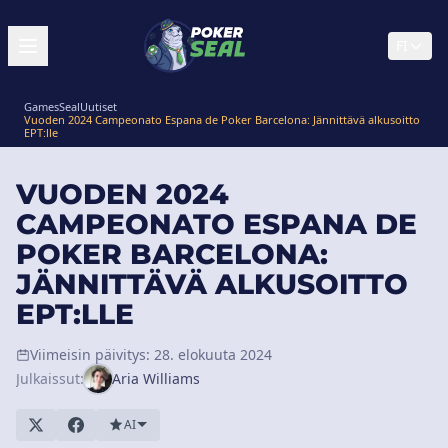
FI
GamesSeal
Uutiset
Vuoden 2024 Campeonato Espana de Poker Barcelona: Jännittävä alkusoitto
EPT:lle
VUODEN 2024
CAMPEONATO ESPANA DE
POKER BARCELONA:
JÄNNITTÄVÄ ALKUSOITTO
EPT:LLE
Viimeisin päivitys: 28. elokuuta 2024
Julkaissut:
Aria Williams
AI