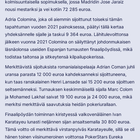
kolmisuuntaisella sopimuksella, jossa Madridin Jose Jaraiz
nousi mestariksi ja vei kotiin 72 285 euroa.
Adria Colomina, joka oli aiemmin sijoittunut toiseksi tämän
tapahtuman vuoden 2021 painoksessa, päätyi tällä kertaa
yhdeksännelle sijalle ja taskui 9 364 euroa. Lähitulevoittonsa
jälkeen vuonna 2021 Colomina on säilyttänyt johdonmukaisen
läsnäolonsa useiden Espanjan turnausten finaalipöydissä, mikä
todistaa taitonsa ja sitkeytensä kilpailupokerissa.
Merkittävistä sijoituksista romanialaispelaaja Adrian Coman juhli
uransa parasta 12 000 euroa kahdeksanneksi sijoittuneena,
kun taas ranskalainen Henri Lansade sai 15 200 euroa sijoittuen
seitsemänneksi. Turnauksen keskimmäisellä sijalla Marc Colom
ja Mohamed Lakhal saivat 19 100 euroa ja 24 000 euroa, mikä
merkitsi merkittäviä saavutuksia heidän pokeriurallaan.
Finaalipöydän toiminnan kiristyessä valkovenäläinen Ivan
Karatayeu lunasti neljännen sijan ansaitsemalla 30 800 euroa.
Tämä voitto oli merkittävä virstanpylväs Karatayeulle, sillä se oli
hänen toinen viisinumeroinen voittonsa PokerStars Eureka