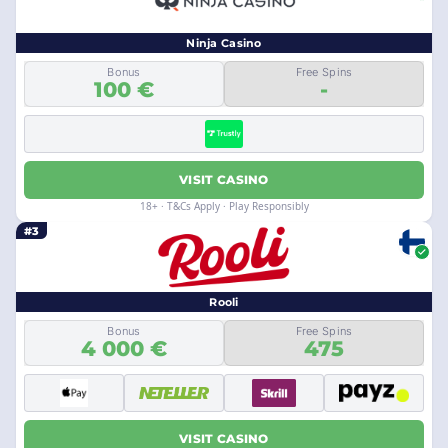
Ninja Casino
Bonus
Free Spins
100 €
-
VISIT CASINO
18+ · T&Cs Apply · Play Responsibly
#3
Rooli
Bonus
Free Spins
4 000 €
475
VISIT CASINO