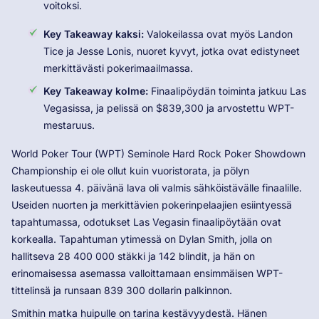
voitoksi.
Key Takeaway kaksi:
Valokeilassa ovat myös Landon
Tice ja Jesse Lonis, nuoret kyvyt, jotka ovat edistyneet
merkittävästi pokerimaailmassa.
Key Takeaway kolme:
Finaalipöydän toiminta jatkuu Las
Vegasissa, ja pelissä on $839,300 ja arvostettu WPT-
mestaruus.
World Poker Tour (WPT) Seminole Hard Rock Poker Showdown
Championship ei ole ollut kuin vuoristorata, ja pölyn
laskeutuessa 4. päivänä lava oli valmis sähköistävälle finaalille.
Useiden nuorten ja merkittävien pokerinpelaajien esiintyessä
tapahtumassa, odotukset Las Vegasin finaalipöytään ovat
korkealla. Tapahtuman ytimessä on Dylan Smith, jolla on
hallitseva 28 400 000 stäkki ja 142 blindit, ja hän on
erinomaisessa asemassa valloittamaan ensimmäisen WPT-
tittelinsä ja runsaan 839 300 dollarin palkinnon.
Smithin matka huipulle on tarina kestävyydestä. Hänen