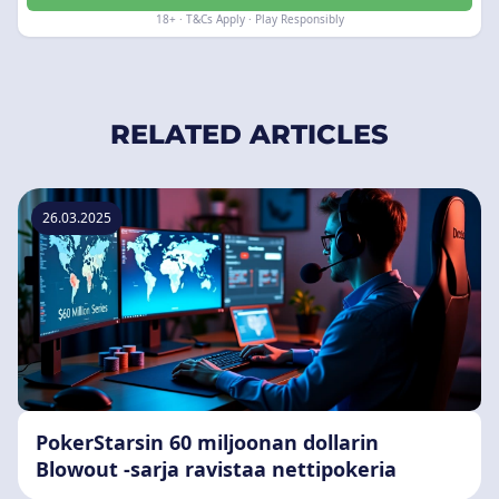
18+ · T&Cs Apply · Play Responsibly
RELATED ARTICLES
26.03.2025
PokerStarsin 60 miljoonan dollarin
Blowout -sarja ravistaa nettipokeria