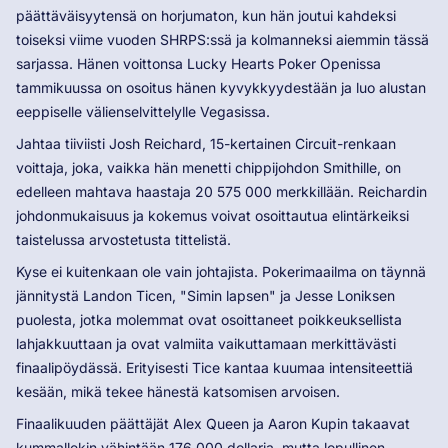
päättäväisyytensä on horjumaton, kun hän joutui kahdeksi
toiseksi viime vuoden SHRPS:ssä ja kolmanneksi aiemmin tässä
sarjassa. Hänen voittonsa Lucky Hearts Poker Openissa
tammikuussa on osoitus hänen kyvykkyydestään ja luo alustan
eeppiselle välienselvittelylle Vegasissa.
Jahtaa tiiviisti Josh Reichard, 15-kertainen Circuit-renkaan
voittaja, joka, vaikka hän menetti chippijohdon Smithille, on
edelleen mahtava haastaja 20 575 000 merkkillään. Reichardin
johdonmukaisuus ja kokemus voivat osoittautua elintärkeiksi
taistelussa arvostetusta tittelistä.
Kyse ei kuitenkaan ole vain johtajista. Pokerimaailma on täynnä
jännitystä Landon Ticen, "Simin lapsen" ja Jesse Loniksen
puolesta, jotka molemmat ovat osoittaneet poikkeuksellista
lahjakkuuttaan ja ovat valmiita vaikuttamaan merkittävästi
finaalipöydässä. Erityisesti Tice kantaa kuumaa intensiteettiä
kesään, mikä tekee hänestä katsomisen arvoisen.
Finaalikuuden päättäjät Alex Queen ja Aaron Kupin takaavat
kummallekin vähintään 176 000 dollaria, mutta lopullinen