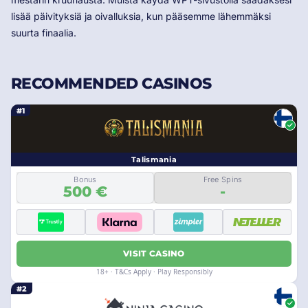
lisää päivityksiä ja oivalluksia, kun pääsemme lähemmäksi
suurta finaalia.
RECOMMENDED CASINOS
#1
Talismania
Bonus
Free Spins
500 €
-
VISIT CASINO
18+ · T&Cs Apply · Play Responsibly
#2