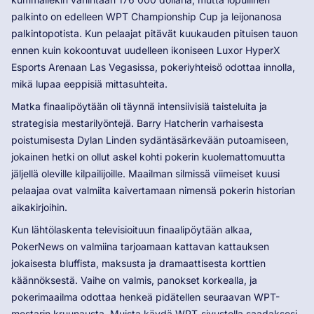
palkinto on edelleen WPT Championship Cup ja leijonanosa
palkintopotista. Kun pelaajat pitävät kuukauden pituisen tauon
ennen kuin kokoontuvat uudelleen ikoniseen Luxor HyperX
Esports Arenaan Las Vegasissa, pokeriyhteisö odottaa innolla,
mikä lupaa eeppisiä mittasuhteita.
Matka finaalipöytään oli täynnä intensiivisiä taisteluita ja
strategisia mestarilyöntejä. Barry Hatcherin varhaisesta
poistumisesta Dylan Linden sydäntäsärkevään putoamiseen,
jokainen hetki on ollut askel kohti pokerin kuolemattomuutta
jäljellä oleville kilpailijoille. Maailman silmissä viimeiset kuusi
pelaajaa ovat valmiita kaivertamaan nimensä pokerin historian
aikakirjoihin.
Kun lähtölaskenta televisioituun finaalipöytään alkaa,
PokerNews on valmiina tarjoamaan kattavan kattauksen
jokaisesta bluffista, maksusta ja dramaattisesta korttien
käännöksestä. Vaihe on valmis, panokset korkealla, ja
pokerimaailma odottaa henkeä pidätellen seuraavan WPT-
mestarin kruunausta. Muista käydä WPT-sivustolla saadaksesi