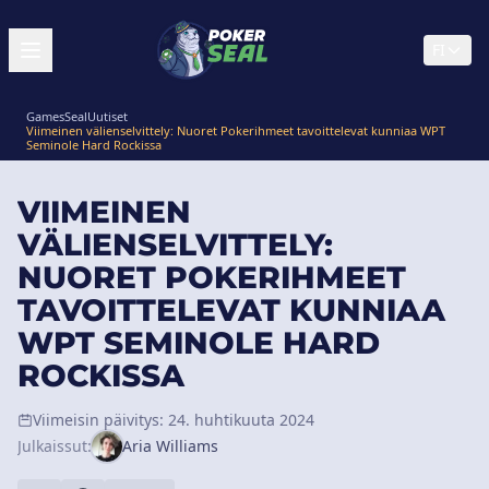
FI
GamesSeal
Uutiset
Viimeinen välienselvittely: Nuoret Pokerihmeet tavoittelevat kunniaa WPT
Seminole Hard Rockissa
VIIMEINEN
VÄLIENSELVITTELY:
NUORET POKERIHMEET
TAVOITTELEVAT KUNNIAA
WPT SEMINOLE HARD
ROCKISSA
Viimeisin päivitys: 24. huhtikuuta 2024
Julkaissut:
Aria Williams