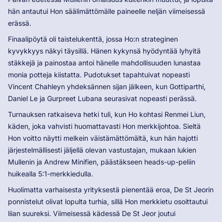
hän antautui Hon säälimättömälle paineelle neljän viimeisessä
erässä.
Finaalipöytä oli taistelukenttä, jossa Ho:n strateginen
kyvykkyys näkyi täysillä. Hänen kykynsä hyödyntää lyhyitä
stäkkejä ja painostaa antoi hänelle mahdollisuuden lunastaa
monia potteja kiistatta. Pudotukset tapahtuivat nopeasti
Vincent Chahleyn yhdeksännen sijan jälkeen, kun Gottiparthi,
Daniel Le ja Gurpreet Lubana seurasivat nopeasti perässä.
Turnauksen ratkaiseva hetki tuli, kun Ho kohtasi Renmei Liun,
käden, joka vahvisti huomattavasti Hon merkkijohtoa. Sieltä
Hon voitto näytti melkein väistämättömältä, kun hän hajotti
järjestelmällisesti jäljellä olevan vastustajan, mukaan lukien
Mullenin ja Andrew Minifien, päästäkseen heads-up-peliin
huikealla 5:1-merkkiedulla.
Huolimatta varhaisesta yrityksestä pienentää eroa, De St Jeorin
ponnistelut olivat lopulta turhia, sillä Hon merkkietu osoittautui
liian suureksi. Viimeisessä kädessä De St Jeor joutui