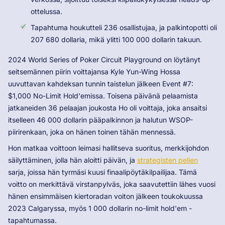
ottelussa.
Tapahtuma houkutteli 236 osallistujaa, ja palkintopotti oli
207 680 dollaria, mikä ylitti 100 000 dollarin takuun.
2024 World Series of Poker Circuit Playground on löytänyt
seitsemännen piirin voittajansa Kyle Yun-Wing Hossa
uuvuttavan kahdeksan tunnin taistelun jälkeen Event #7:
$1,000 No-Limit Hold'emissa. Toisena päivänä pelaamista
jatkaneiden 36 pelaajan joukosta Ho oli voittaja, joka ansaitsi
itselleen 46 000 dollarin pääpalkinnon ja halutun WSOP-
piirirenkaan, joka on hänen toinen tähän mennessä.
Hon matkaa voittoon leimasi hallitseva suoritus, merkkijohdon
säilyttäminen, jolla hän aloitti päivän, ja
strategisten pelien
sarja, joissa hän tyrmäsi kuusi finaalipöytäkilpailijaa. Tämä
voitto on merkittävä virstanpylväs, joka saavutettiin lähes vuosi
hänen ensimmäisen kiertoradan voiton jälkeen toukokuussa
2023 Calgaryssa, myös 1 000 dollarin no-limit hold'em -
tapahtumassa.