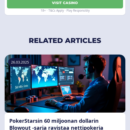
VISIT CASINO
18+ · T&Cs Apply · Play Responsibly
RELATED ARTICLES
26.03.2025
PokerStarsin 60 miljoonan dollarin
Blowout -sarja ravistaa nettipokeria