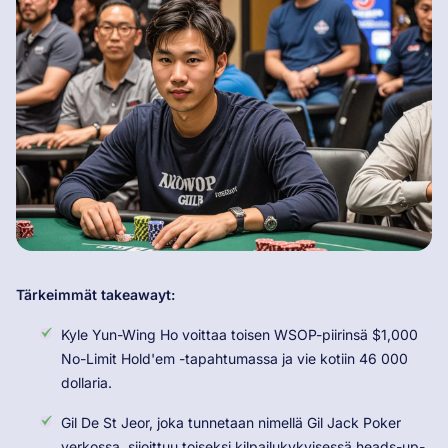
Tärkeimmät takeawayt:
Kyle Yun-Wing Ho voittaa toisen WSOP-piirinsä $1,000
No-Limit Hold'em -tapahtumassa ja vie kotiin 46 000
dollaria.
Gil De St Jeor, joka tunnetaan nimellä Gil Jack Poker
verkossa, sijoittuu toiseksi kilpailukykyisessä heads-up-