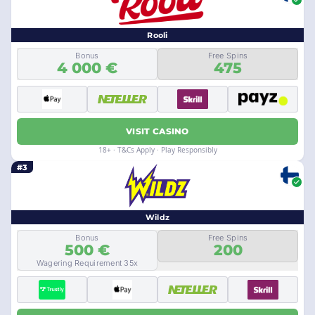
Rooli
Bonus
Free Spins
4 000 €
475
VISIT CASINO
18+ · T&Cs Apply · Play Responsibly
#3
Wildz
Bonus
Free Spins
500 €
200
Wagering Requirement 35x