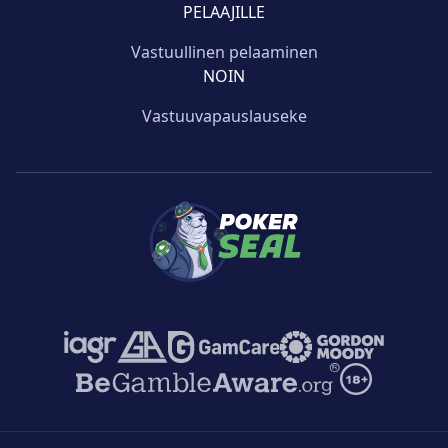
PELAAJILLE
Vastuullinen pelaaminen
NOIN
Vastuuvapauslauseke