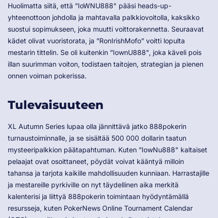
Huolimatta siitä, että ”IoWNU888" pääsi heads-up-
yhteenottoon johdolla ja mahtavalla palkkiovoitolla, kaksikko
suostui sopimukseen, joka muutti voittorakennetta. Seuraavat
kädet olivat vuoristorata, ja ”RonIrishMofo” voitti lopulta
mestarin tittelin. Se oli kuitenkin ”IownU888", joka käveli pois
illan suurimman voiton, todistaen taitojen, strategian ja pienen
onnen voiman pokerissa.
Tulevaisuuteen
XL Autumn Series lupaa olla jännittävä jatko 888pokerin
turnaustoiminnalle, ja se sisältää 500 000 dollarin taatun
mysteeripalkkion päätapahtuman. Kuten ”IowNu888" kaltaiset
pelaajat ovat osoittaneet, pöydät voivat kääntyä milloin
tahansa ja tarjota kaikille mahdollisuuden kunniaan. Harrastajille
ja mestareille pyrkiville on nyt täydellinen aika merkitä
kalenterisi ja liittyä 888pokerin toimintaan hyödyntämällä
resursseja, kuten PokerNews Online Tournament Calendar