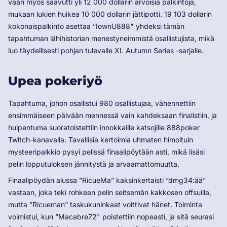
vaan myös saavutti yli 12 000 dollarin arvoisia palkintoja,
mukaan lukien huikea 10 000 dollarin jättipotti. 19 103 dollarin
kokonaispalkinto asettaa ”IownU888" yhdeksi tämän
tapahtuman lähihistorian menestyneimmistä osallistujista, mikä
luo täydellisesti pohjan tulevalle XL Autumn Series -sarjalle.
Upea pokeriyö
Tapahtuma, johon osallistui 980 osallistujaa, vähennettiin
ensimmäiseen päivään mennessä vain kahdeksaan finalistiin, ja
huipentuma suoratoistettiin innokkaille katsojille 888poker
Twitch-kanavalla. Tavallisia kertoimia uhmaten himoituin
mysteeripalkkio pysyi pelissä finaalipöytään asti, mikä lisäsi
pelin lopputuloksen jännitystä ja arvaamattomuutta.
Finaalipöydän alussa ”RicueMa” kaksinkertaisti ”dmg34:ää”
vastaan, joka teki rohkean pelin seitsemän kakkosen offsuilla,
mutta ”Ricueman” taskukuninkaat voittivat hänet. Toiminta
voimistui, kun ”Macabre72" poistettiin nopeasti, ja sitä seurasi