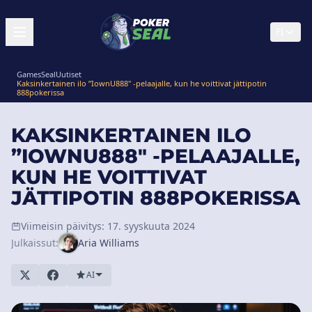
FI
GamesSeal
Uutiset
Kaksinkertainen ilo ”IownU888" -pelaajalle, kun he voittivat jättipotin
888pokerissa
KAKSINKERTAINEN ILO
”IOWNU888" -PELAAJALLE,
KUN HE VOITTIVAT
JÄTTIPOTIN 888POKERISSA
Viimeisin päivitys: 17. syyskuuta 2024
Julkaissut:
Aria Williams
AI