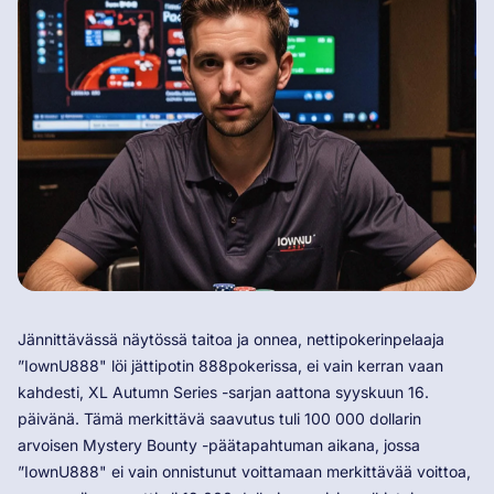
Jännittävässä näytössä taitoa ja onnea, nettipokerinpelaaja
”IownU888" löi jättipotin 888pokerissa, ei vain kerran vaan
kahdesti, XL Autumn Series -sarjan aattona syyskuun 16.
päivänä. Tämä merkittävä saavutus tuli 100 000 dollarin
arvoisen Mystery Bounty -päätapahtuman aikana, jossa
”IownU888" ei vain onnistunut voittamaan merkittävää voittoa,