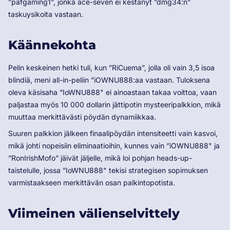
”pafgaming1”, jonka ace-seven ei kestänyt ”dmg34:n”
taskuysikoita vastaan.
Käännekohta
Pelin keskeinen hetki tuli, kun ”RiCuema”, jolla oli vain 3,5 isoa
blindiä, meni all-in-peliin ”iOWNU888:aa vastaan. Tuloksena
oleva käsisaha ”IoWNU888" ei ainoastaan takaa voittoa, vaan
paljastaa myös 10 000 dollarin jättipotin mysteeripalkkion, mikä
muuttaa merkittävästi pöydän dynamiikkaa.
Suuren palkkion jälkeen finaalipöydän intensiteetti vain kasvoi,
mikä johti nopeisiin eliminaatioihin, kunnes vain ”iOWNU888" ja
”RonIrishMofo” jäivät jäljelle, mikä loi pohjan heads-up-
taistelulle, jossa ”IoWNU888" tekisi strategisen sopimuksen
varmistaakseen merkittävän osan palkintopotista.
Viimeinen välienselvittely