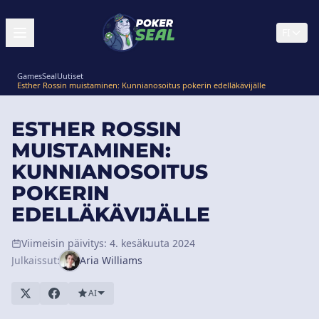
FI
GamesSeal
Uutiset
Esther Rossin muistaminen: Kunnianosoitus pokerin edelläkävijälle
ESTHER ROSSIN
MUISTAMINEN:
KUNNIANOSOITUS
POKERIN
EDELLÄKÄVIJÄLLE
Viimeisin päivitys: 4. kesäkuuta 2024
Julkaissut:
Aria Williams
AI