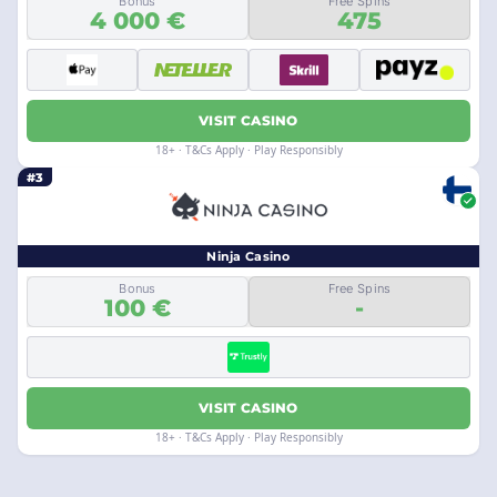
Bonus
Free Spins
4 000 €
475
VISIT CASINO
18+ · T&Cs Apply · Play Responsibly
#3
Ninja Casino
Bonus
Free Spins
100 €
-
VISIT CASINO
18+ · T&Cs Apply · Play Responsibly