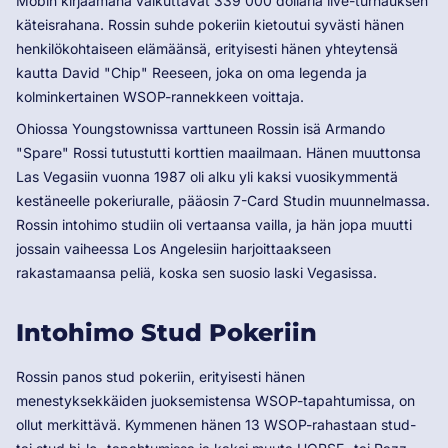
Mobin kirjaamana vaikuttavat 339 000 dollaria live-turnauksen
käteisrahana. Rossin suhde pokeriin kietoutui syvästi hänen
henkilökohtaiseen elämäänsä, erityisesti hänen yhteytensä
kautta David "Chip" Reeseen, joka on oma legenda ja
kolminkertainen WSOP-rannekkeen voittaja.
Ohiossa Youngstownissa varttuneen Rossin isä Armando
"Spare" Rossi tutustutti korttien maailmaan. Hänen muuttonsa
Las Vegasiin vuonna 1987 oli alku yli kaksi vuosikymmentä
kestäneelle pokeriuralle, pääosin 7-Card Studin muunnelmassa.
Rossin intohimo studiin oli vertaansa vailla, ja hän jopa muutti
jossain vaiheessa Los Angelesiin harjoittaakseen
rakastamaansa peliä, koska sen suosio laski Vegasissa.
Intohimo Stud Pokeriin
Rossin panos stud pokeriin, erityisesti hänen
menestyksekkäiden juoksemistensa WSOP-tapahtumissa, on
ollut merkittävä. Kymmenen hänen 13 WSOP-rahastaan ​​stud-