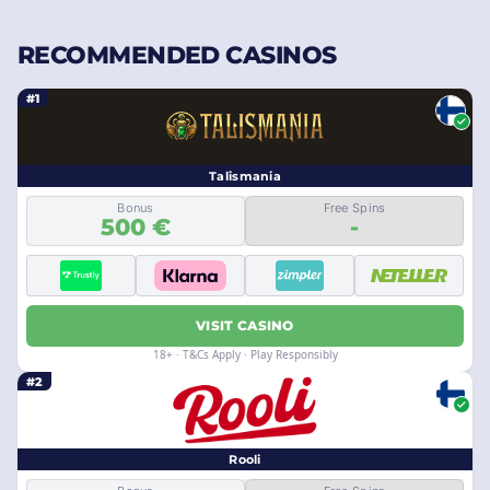
RECOMMENDED CASINOS
#1
Talismania
Bonus
Free Spins
500 €
-
VISIT CASINO
18+ · T&Cs Apply · Play Responsibly
#2
Rooli