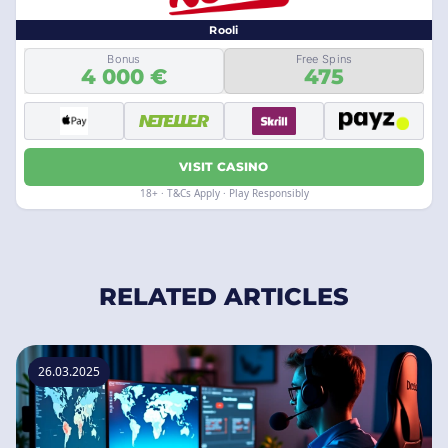
Rooli
Bonus
Free Spins
4 000 €
475
VISIT CASINO
18+ · T&Cs Apply · Play Responsibly
RELATED ARTICLES
26.03.2025