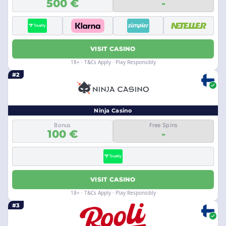
500 €
-
VISIT CASINO
18+ · T&Cs Apply · Play Responsibly
#2
Ninja Casino
Bonus
Free Spins
100 €
-
VISIT CASINO
18+ · T&Cs Apply · Play Responsibly
#3