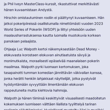
ja Phil Iveyn MasterClass-kurssit, rikastuttivat merkittävästi
hänen kuvaamistaan Andystä.
Hirschin omistautuminen rooliin ei päättynyt kuvaamiseen. Hän
jatkoi pokeripiireissä osallistumalla nimettömästi vuoden 2023
World Series of Pokeriin (WSOP) ja liittyi yhteisöön uuden
maalausharrastuksensa kautta luomalla muotokuvia korkean
panoksen pelaajista.
Ohjaaja Luc Walpoth kertoi näkemyksestään Dead Money -
elokuvasta korostaen elokuvan ainutlaatuista sävyä ja
monimutkaista, moraalisesti epäselvää maanalaisen pokerin
maailmaa. Walpoth pyrki luomaan kertomuksen, joka
tasapainotti tumman komedian jännittävän väkivallan kanssa,
jonka herätti henkiin lahjakkaat näyttelijät, jotka pystyivät
hyödyntämään syvyyttään ilmentämään elokuvan
rappeutuneita mutta kiehtovia hahmoja.
Walpoth ja hänen tiiminsä keskittyivät visuaalisesti maadoitetun
kokemuksen luomiseen välttäen liiallista tyylittelyä tarinan
realismin säilyttämiseksi. Huolellisesti muotoiltu ääni ja musiikki