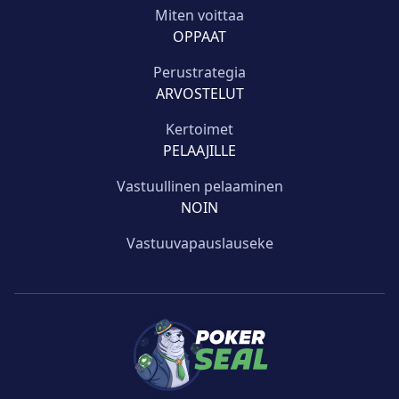
Miten voittaa
OPPAAT
Perustrategia
ARVOSTELUT
Kertoimet
PELAAJILLE
Vastuullinen pelaaminen
NOIN
Vastuuvapauslauseke