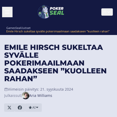
FI
GamesSeal
Uutiset
Emile Hirsch sukeltaa syvälle pokerimaailmaan saadakseen ”kuolleen rahan”
EMILE HIRSCH SUKELTAA
SYVÄLLE
POKERIMAAILMAAN
SAADAKSEEN ”KUOLLEEN
RAHAN”
Viimeisin päivitys: 21. syyskuuta 2024
Julkaissut:
Aria Williams
AI