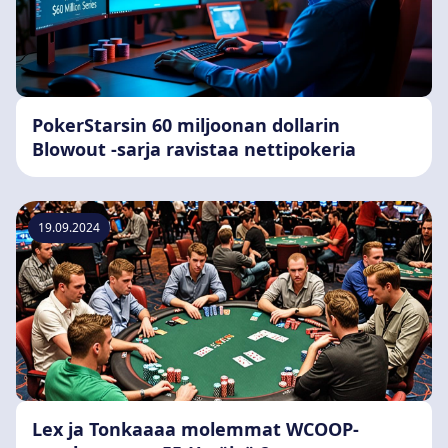
PokerStarsin 60 miljoonan dollarin
Blowout -sarja ravistaa nettipokeria
19.09.2024
Lex ja Tonkaaaa molemmat WCOOP-