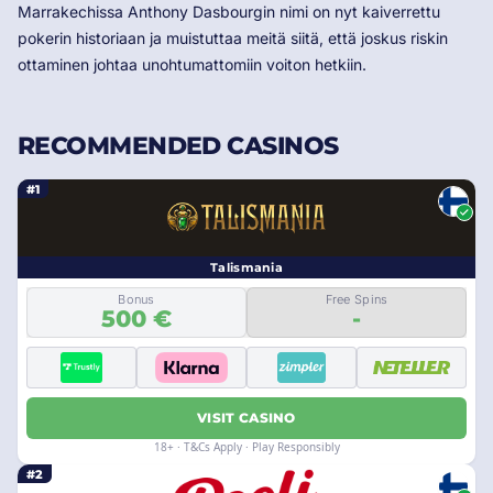
Marrakechissa Anthony Dasbourgin nimi on nyt kaiverrettu
pokerin historiaan ja muistuttaa meitä siitä, että joskus riskin
ottaminen johtaa unohtumattomiin voiton hetkiin.
RECOMMENDED CASINOS
#1
Talismania
Bonus
Free Spins
500 €
-
VISIT CASINO
18+ · T&Cs Apply · Play Responsibly
#2