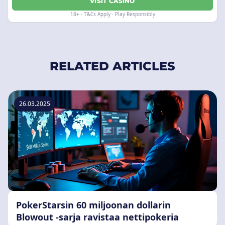
VISIT CASINO
18+ · T&Cs Apply · Play Responsibly
RELATED ARTICLES
26.03.2025
PokerStarsin 60 miljoonan dollarin
Blowout -sarja ravistaa nettipokeria