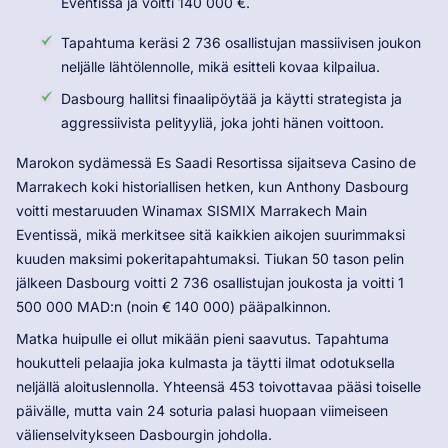
Eventissä ja voitti 140 000 €.
Tapahtuma keräsi 2 736 osallistujan massiivisen joukon
neljälle lähtölennolle, mikä esitteli kovaa kilpailua.
Dasbourg hallitsi finaalipöytää ja käytti strategista ja
aggressiivista pelityyliä, joka johti hänen voittoon.
Marokon sydämessä Es Saadi Resortissa sijaitseva Casino de
Marrakech koki historiallisen hetken, kun Anthony Dasbourg
voitti mestaruuden Winamax SISMIX Marrakech Main
Eventissä, mikä merkitsee sitä kaikkien aikojen suurimmaksi
kuuden maksimi pokeritapahtumaksi. Tiukan 50 tason pelin
jälkeen Dasbourg voitti 2 736 osallistujan joukosta ja voitti 1
500 000 MAD:n (noin € 140 000) pääpalkinnon.
Matka huipulle ei ollut mikään pieni saavutus. Tapahtuma
houkutteli pelaajia joka kulmasta ja täytti ilmat odotuksella
neljällä aloituslennolla. Yhteensä 453 toivottavaa pääsi toiselle
päivälle, mutta vain 24 soturia palasi huopaan viimeiseen
välienselvitykseen Dasbourgin johdolla.