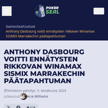
FI
GamesSeal
Uutiset
Anthony Dasbourg voitti ennätysten rikkovan Winamax
SISMIX Marrakechin päätapahtuman
ANTHONY DASBOURG
VOITTI ENNÄTYSTEN
RIKKOVAN WINAMAX
SISMIX MARRAKECHIN
PÄÄTAPAHTUMAN
Viimeisin päivitys: 3. kesäkuuta 2024
Julkaissut:
Aria Williams
AI