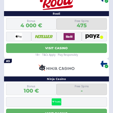
Rooli
Bonus
Free Spins
4 000 €
475
VISIT CASINO
18+ · T&Cs Apply · Play Responsibly
#3
Ninja Casino
Bonus
Free Spins
100 €
-