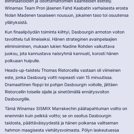
eliminaatioiden ja odottamattomien käänteiden esittely.
Winamax Team Pron jäsenen Fahd Kaabatin varhaisesta erosta
Nolan Madenen tasaiseen nousuun, jokainen taso toi osuutensa
yllätyksistä.
Kun finaalipöydän toiminta kiihtyi, Dasbourgin armoton voiton
tavoittelu tuli ilmeiseksi. Hänen strateginen avainpelaajien
eliminoiminen, mukaan lukien Nadine Rohden vaikuttava
juoksu, jota kannustava naisryhmä kannusti, korosti hänen
polkuaan huipulle.
Heads-up-taistelu Thomas Ristorcellia vastaan ​​oli viimeinen
este, jonka Dasbourg voitti nopeasti vain 15 minuutissa.
Dramaattinen floppi loi pohjan Dasbourgin voitolle, jättäen
Ristorcellin toiselle sijalle ja sinetöimällä ennätysvoiton
Dasbourgille.
Tämä Winamax SISMIX Marrakechin päätapahtuman voitto on
enemmän kuin pelkkä voitto; se on osoitus Dasbourgin
taidosta, päättäväisyydestä ja hänen poikansa valitseman
hahmon maagisesta viehätysvoimasta. Pölyn laskeutuessa