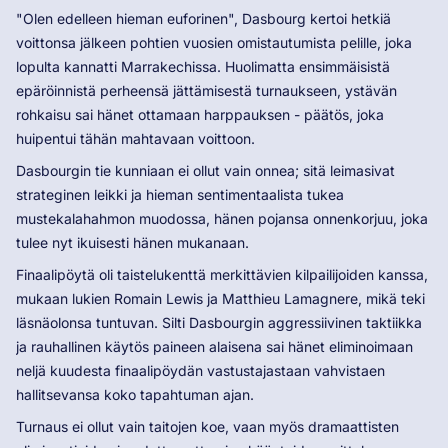
"Olen edelleen hieman euforinen", Dasbourg kertoi hetkiä
voittonsa jälkeen pohtien vuosien omistautumista pelille, joka
lopulta kannatti Marrakechissa. Huolimatta ensimmäisistä
epäröinnistä perheensä jättämisestä turnaukseen, ystävän
rohkaisu sai hänet ottamaan harppauksen - päätös, joka
huipentui tähän mahtavaan voittoon.
Dasbourgin tie kunniaan ei ollut vain onnea; sitä leimasivat
strateginen leikki ja hieman sentimentaalista tukea
mustekalahahmon muodossa, hänen pojansa onnenkorjuu, joka
tulee nyt ikuisesti hänen mukanaan.
Finaalipöytä oli taistelukenttä merkittävien kilpailijoiden kanssa,
mukaan lukien Romain Lewis ja Matthieu Lamagnere, mikä teki
läsnäolonsa tuntuvan. Silti Dasbourgin aggressiivinen taktiikka
ja rauhallinen käytös paineen alaisena sai hänet eliminoimaan
neljä kuudesta finaalipöydän vastustajastaan ​​vahvistaen
hallitsevansa koko tapahtuman ajan.
Turnaus ei ollut vain taitojen koe, vaan myös dramaattisten