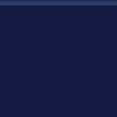
Cards of Asgard All Aces
RTP
99.92%