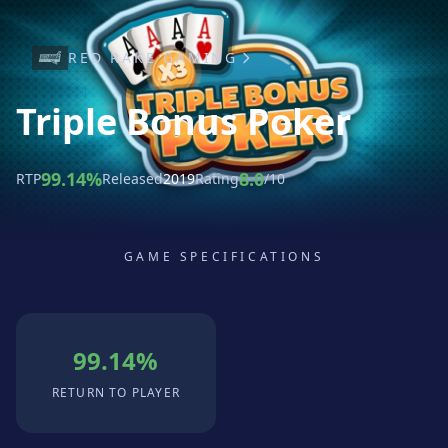
RED RAKE GAMING
Triple Bonus Poker
99.14%
8.0
RTP
Released
2019
Rating
/10
GAME SPECIFICATIONS
99.14%
RETURN TO PLAYER