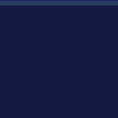
Cards of Asgard All Aces
RTP
99.92%