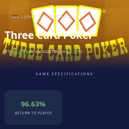
LIGHT & WONDER
Three Card Poker
96.63%
8.1
RTP
Released
2018
Rating
/10
GAME SPECIFICATIONS
96.63%
RETURN TO PLAYER