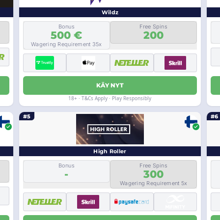
Wildz
Bonus
Free Spins
500 €
200
Wagering Requirement 35x
KÄY NYT
18+ · T&Cs Apply · Play Responsibly
#5
#6
High Roller
Bonus
Free Spins
-
300
Wagering Requirement 5x