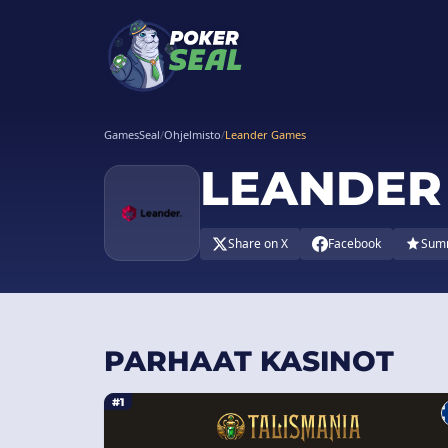
GamesSeal
/
Ohjelmisto
/
Leander Games
LEANDER
Share on X
Facebook
Summ
PARHAAT KASINOT
#1