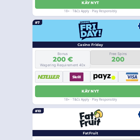
KÄY NYT
18+ · T&Cs Apply · Play Responsibly
#7
Casino Friday
Bonus
Free Spins
200 €
200
Wagering Requirement 40x
KÄY NYT
18+ · T&Cs Apply · Play Responsibly
#10
FatFruit