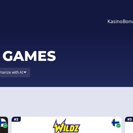
Kasino
Bon
 GAMES
arize with AI
#2
#3