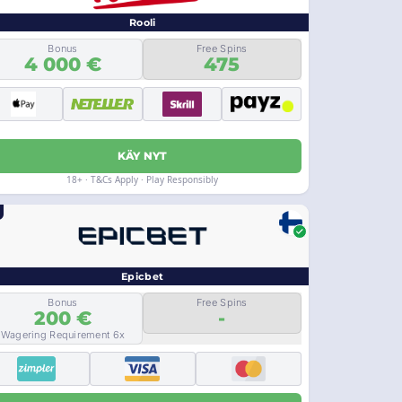
Rooli
Bonus
Free Spins
4 000 €
475
KÄY NYT
18+ · T&Cs Apply · Play Responsibly
Epicbet
Bonus
Free Spins
200 €
-
Wagering Requirement 6x