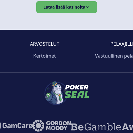
Lataa lisää kasinoita
ARVOSTELUT
PELAAJILL
Kertoimet
Vastuullinen pe