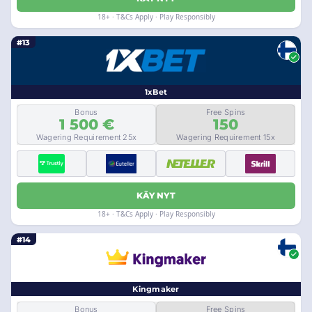
18+ · T&Cs Apply · Play Responsibly
#13
1xBet
Bonus
Free Spins
1 500 €
150
Wagering Requirement 25x
Wagering Requirement 15x
KÄY NYT
18+ · T&Cs Apply · Play Responsibly
#14
Kingmaker
Bonus
Free Spins