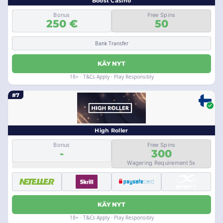
Boost Casino
Bonus
Free Spins
250 €
50
Bank Transfer
KÄY NYT
18+ · T&Cs Apply · Play Responsibly
#7
High Roller
Bonus
Free Spins
-
300
Wagering Requirement 5x
KÄY NYT
18+ · T&Cs Apply · Play Responsibly