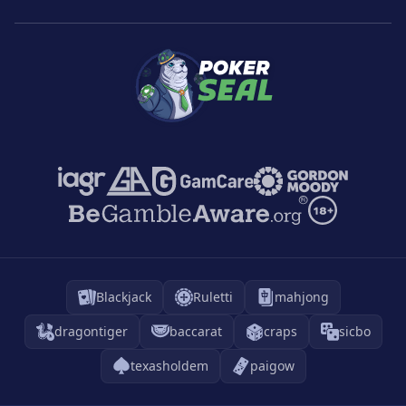
Blackjack
Ruletti
mahjong
dragontiger
baccarat
craps
sicbo
texasholdem
paigow