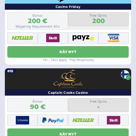
Casino Friday
Bonus
Free Spins
200 €
200
Wagering Requirement 40x
KÄY NYT
18+ · T&Cs Apply · Play Responsibly
#10
Captain Cooks Casino
Bonus
Free Spins
90 €
-
KÄY NYT