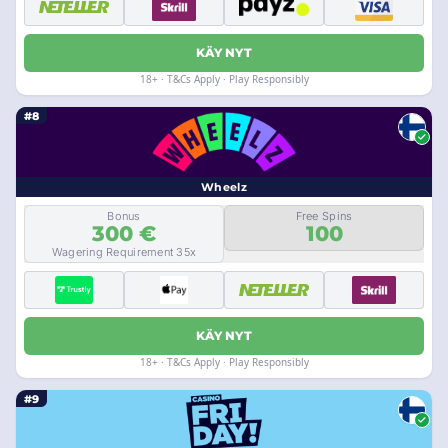
KÄY NYT
18+ · T&Cs Apply · Play Responsibly
#8
Wheelz
Bonus
Free Spins
300 €
100
Wagering Requirement 35x
KÄY NYT
18+ · T&Cs Apply · Play Responsibly
#9