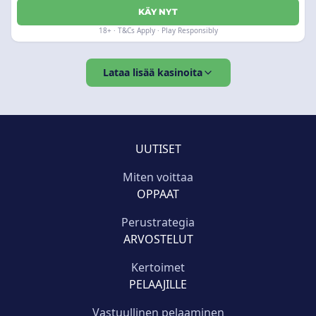
KÄY NYT
18+ · T&Cs Apply · Play Responsibly
Lataa lisää kasinoita
UUTISET
Miten voittaa
OPPAAT
Perustrategia
ARVOSTELUT
Kertoimet
PELAAJILLE
Vastuullinen pelaaminen