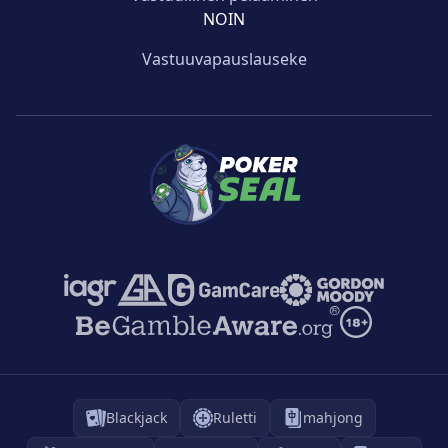
NOIN
Vastuuvapauslauseke
Blackjack
Ruletti
mahjong