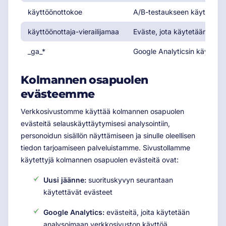
käyttöönottokoe
A/B-testaukseen käytetty e
käyttöönottaja-vierailijamaa
Eväste, jota käytetään räät
_ga_*
Google Analyticsin käyttämä
Kolmannen osapuolen
evästeemme
Verkkosivustomme käyttää kolmannen osapuolen
evästeitä selauskäyttäytymisesi analysointiin,
personoidun sisällön näyttämiseen ja sinulle oleellisen
tiedon tarjoamiseen palveluistamme. Sivustollamme
käytettyjä kolmannen osapuolen evästeitä ovat:
Uusi jäänne:
suorituskyvyn seurantaan
käytettävät evästeet
Google Analytics:
evästeitä, joita käytetään
analysoimaan verkkosivuston käyttöä