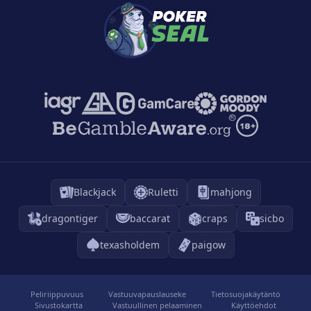
Blackjack
Ruletti
mahjong
dragontiger
baccarat
craps
sicbo
texasholdem
paigow
Peliriippuvuus
Vastuuvapauslauseke
Tietosuojakäytäntö
Sivustokartta
Vastuullinen pelaaminen
Käyttöehdot