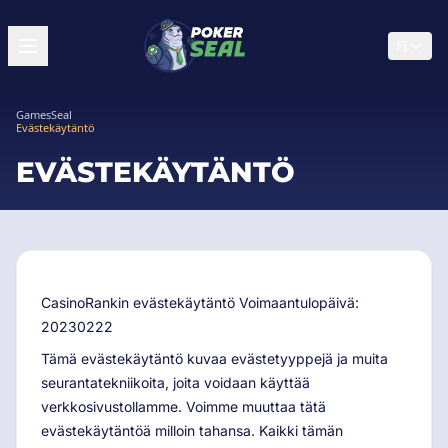
FI
GamesSeal
Evästekäytäntö
EVÄSTEKÄYTÄNTÖ
CasinoRankin evästekäytäntö Voimaantulopäivä:
20230222
Tämä evästekäytäntö kuvaa evästetyyppejä ja muita
seurantatekniikoita, joita voidaan käyttää
verkkosivustollamme. Voimme muuttaa tätä
evästekäytäntöä milloin tahansa. Kaikki tämän