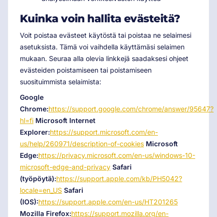
Kuinka voin hallita evästeitä?
Voit poistaa evästeet käytöstä tai poistaa ne selaimesi
asetuksista. Tämä voi vaihdella käyttämäsi selaimen
mukaan. Seuraa alla olevia linkkejä saadaksesi ohjeet
evästeiden poistamiseen tai poistamiseen
suosituimmista selaimista:
Google
Chrome:
https://support.google.com/chrome/answer/95647?
hl=fi
Microsoft Internet
Explorer:
https://support.microsoft.com/en-
us/help/260971/description-of-cookies
Microsoft
Edge:
https://privacy.microsoft.com/en-us/windows-10-
microsoft-edge-and-privacy
Safari
(työpöytä):
https://support.apple.com/kb/PH5042?
locale=en_US
Safari
(IOS):
https://support.apple.com/en-us/HT201265
Mozilla Firefox:
https://support.mozilla.org/en-