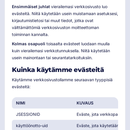
Ensimmäiset juhlat
vierailemasi verkkosivusto luo
evästeitä. Niitä käytetään usein muistamaan asetuksesi,
kirjautumistietosi tai muut tiedot, jotka ovat
välttämättömiä verkkosivuston moitteettoman
toiminnan kannalta.
Kolmas osapuoli
toisaalta evästeet luodaan muulla
kuin vierailemasi verkkotunnuksella. Niitä käytetään
usein mainontaan tai seurantatarkoituksiin.
Kuinka käytämme evästeitä
Käytämme verkkosivustollamme seuraavan tyyppisiä
evästeitä:
NIMI
KUVAUS
JSESSIONID
Eväste, jota verkkopalveli
käyttöönotto-uid
Eväste, jota käytetään verkk